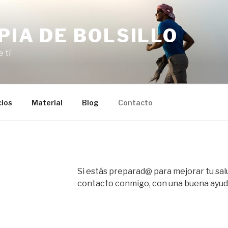
PIA DE BOLSILLO
 tí
cios
Material
Blog
Contacto
Si estás preparad@ para mejorar tu sa
contacto conmigo, con una buena ayuda