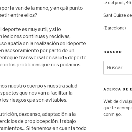
c/ del pont, 46
deporte van de la mano, y en qué punto
etir entre ellos?
Sant Quirze d
(Barcelona)
l deporte es muy sutil, y si lo
lesiones continuas y recidivas,
so apatía en la realización del deporte
buen asesoramiento por parte de un
BUSCAR
 enfoque transversal en salud y deporte
Buscar
ar con los problemas que nos podamos
por:
mos nuestro cuerpo y nuestra salud
ACERCA DE 
pectos que nos van a facilitar la
los riesgos que son evitables.
Web de divulga
que te acompa
trición, descanso, adaptación a la
conmigo.
ejercicios de propiocepción, trabajo
iramientos… Si tenemos en cuenta todo