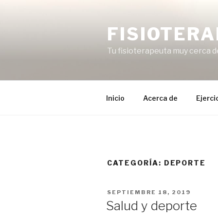
Saltar
al
FISIOTERA
contenido
Tu fisioterapeuta muy cerca de
Inicio
Acerca de
Ejerci
CATEGORÍA:
DEPORTE
PUBLICADO
SEPTIEMBRE 18, 2019
EL
Salud y deporte