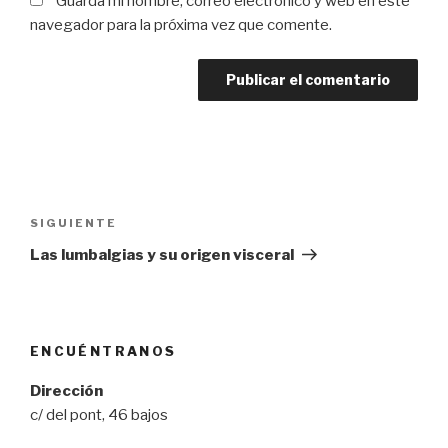
Guarda mi nombre, correo electrónico y web en este
navegador para la próxima vez que comente.
Navegación
de
Siguiente
SIGUIENTE
entradas
entrada
Las lumbalgias y su origen visceral
ENCUÉNTRANOS
Dirección
c/ del pont, 46 bajos